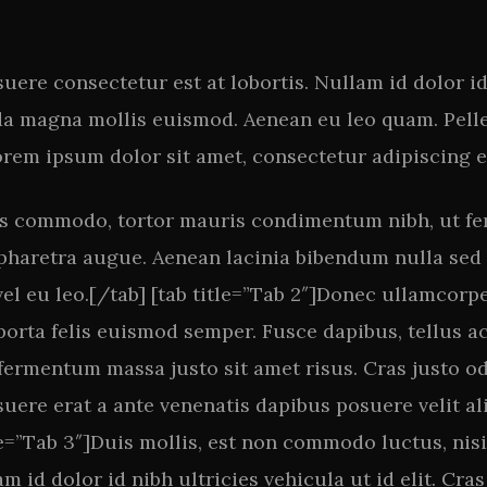
osuere consectetur est at lobortis. Nullam id dolor id
da magna mollis euismod. Aenean eu leo quam. Pell
rem ipsum dolor sit amet, consectetur adipiscing el
sus commodo, tortor mauris condimentum nibh, ut f
, a pharetra augue. Aenean lacinia bibendum nulla se
vel eu leo.[/tab] [tab title=”Tab 2″]Donec ullamcor
a porta felis euismod semper. Fusce dapibus, tellus
rmentum massa justo sit amet risus. Cras justo odio
ere erat a ante venenatis dapibus posuere velit aliqu
e=”Tab 3″]Duis mollis, est non commodo luctus, nisi 
am id dolor id nibh ultricies vehicula ut id elit. Cra