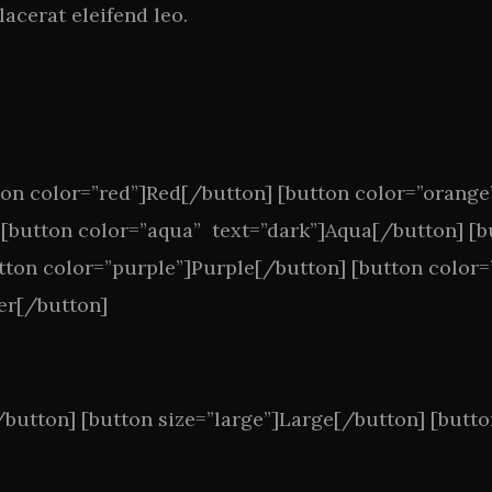
lacerat eleifend leo.
ton color=”red”]Red[/button] [button color=”orang
[button color=”aqua” text=”dark”]Aqua[/button] [b
utton color=”purple”]Purple[/button] [button color=
ver[/button]
[/button] [button size=”large”]Large[/button] [but