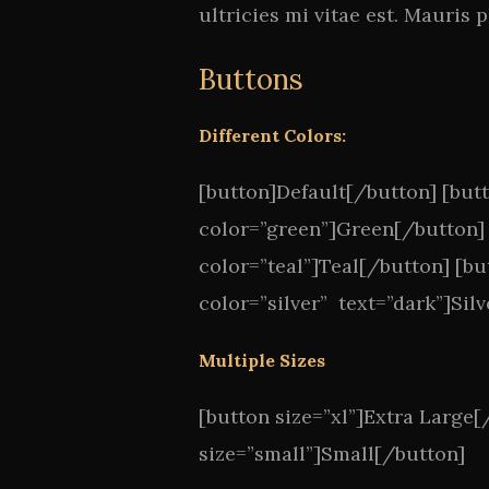
ultricies mi vitae est. Mauris p
Buttons
Different Colors:
[button]Default[/button] [but
color=”green”]Green[/button] 
color=”teal”]Teal[/button] [b
color=”silver” text=”dark”]Sil
Multiple Sizes
[button size=”xl”]Extra Large
size=”small”]Small[/button]