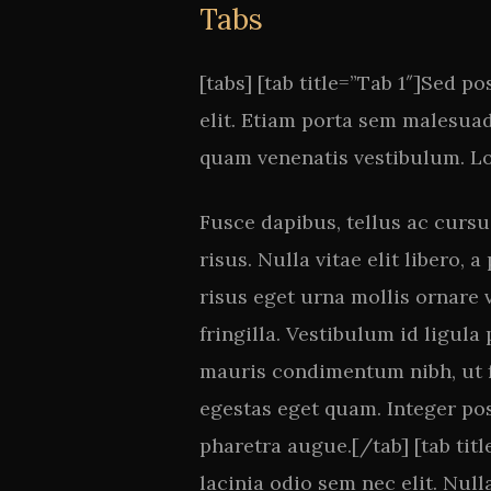
Tabs
[tabs] [tab title=”Tab 1″]Sed p
elit. Etiam porta sem malesua
quam venenatis vestibulum. Lo
Fusce dapibus, tellus ac cur
risus. Nulla vitae elit libero
risus eget urna mollis ornare 
fringilla. Vestibulum id ligul
mauris condimentum nibh, ut fe
egestas eget quam. Integer posu
pharetra augue.[/tab] [tab titl
lacinia odio sem nec elit. Null