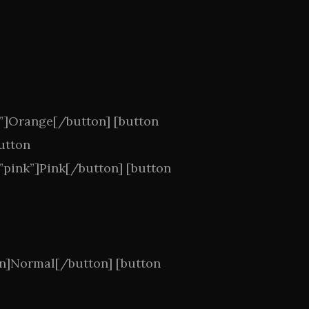
e”]Orange[/button] [button
utton
”pink”]Pink[/button] [button
ton]Normal[/button] [button