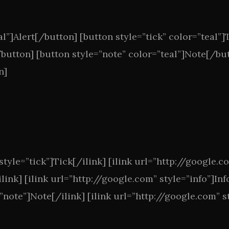
al”]Alert[/button] [button style=”tick” color=”teal”
[/button] [button style=”note” color=”teal”]Note[/b
n]
style=”tick”]Tick[/ilink] [ilink url=”http://google.c
nk] [ilink url=”http://google.com” style=”info”]Info
note”]Note[/ilink] [ilink url=”http://google.com” st