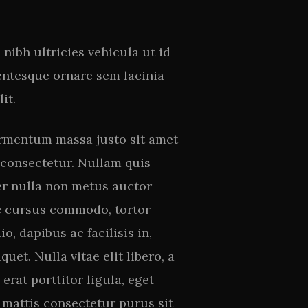
 nibh ultricies vehicula ut id
entesque ornare sem lacinia
it.
ermentum massa justo sit amet
d consectetur. Nullam quis
per nulla non metus auctor
 ac cursus commodo, tortor
, dapibus ac facilisis in,
et. Nulla vitae elit libero, a
erat porttitor ligula, eget
s mattis consectetur purus sit