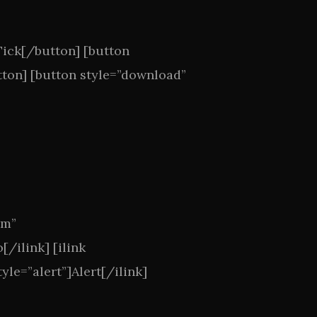
]Tick[/button] [button
utton] [button style=”download”
om”
[/ilink] [ilink
yle=”alert”]Alert[/ilink]